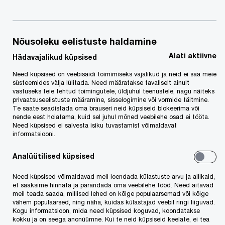
Nõusoleku eelistuste haldamine
Alati aktiivne
Hädavajalikud küpsised
Jurist
Need küpsised on veebisaidi toimimiseks vajalikud ja neid ei saa meie
süsteemides välja lülitada. Need määratakse tavaliselt ainult
vastuseks teie tehtud toimingutele, üldjuhul teenustele, nagu näiteks
berta.ly.tepaskind@pwc.com
privaatsuseelistuste määramine, sisselogimine või vormide täitmine.
Te saate seadistada oma brauseri neid küpsiseid blokeerima või
nende eest hoiatama, kuid sel juhul mõned veebilehe osad ei tööta.
Berta Ly on jurist, kes abistab igapäevaselt
Need küpsised ei salvesta isiku tuvastamist võimaldavat
advokaate nii äriühinguõiguse, ühinemiste ja
informatsiooni.
omandamiste kui ka regulatiivse vastavuse
Analüütilised küpsised
valdkondades. Lisaks tunneb Berta Ly erilist huvi
Need küpsised võimaldavad meil loendada külastuste arvu ja allikaid,
intellektuaalse omandi õiguse vastu.
et saaksime hinnata ja parandada oma veebilehe tööd. Need aitavad
meil teada saada, millised lehed on kõige populaarsemad või kõige
vähem populaarsed, ning näha, kuidas külastajad veebil ringi liiguvad.
Berta Ly on omandamas magistrikraadi Tartu
Kogu informatsioon, mida need küpsised koguvad, koondatakse
kokku ja on seega anonüümne. Kui te neid küpsiseid keelate, ei tea
Ülikooli õigusteaduskonnas. Enne PwC-ga