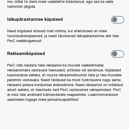
me, millal te olete meie veebilehte külastanud, ega saa ka selle
toimimist jälgida.
liitumist töötas ta advokaadibüroos, keskendudes
just nimelt intellektuaalse omandi valdkonnale, sh
Isikupärastamise küpsised
erinevate litsentsi- ja frantsiisilepingute,
Need küpsised aitavad meil mõista, kui efektiivsed on meie
kaubamärkide registreerimise ja vaidluste
turunduskampaaniad, ja need täiustavad isikupärastamise abil teie
PwC veebikogemust.
lahendamise ning filmi- ja muusikatööstusega
seotud küsimustele.
Reklaamiküpsised
PwC võib näidata teile reklaame ka muudel veebilehtedel,
Keeled: eesti, inglise
reklaamimaks vastavaid teenuseid, artikleid või sündmusi. Küpsiseid
kasutatakse selleks, et muuta reklaamisõnumid teile ja teie huvidele
paremini vastavaks. Need täidavad ka muid funktsioone nagu sama
Liikmesus ja haridus
reklaami pideva kordumise ärahoidmine. Need reklaamid on mõeldud
ainult selleks, et teavitada teid PwC vastavatest reklaamidest. PwC
ei müü teie andmeid kolmandatele osapooltele. Lisainformatsiooni
saamiseks lugege meie privaatsuspoliitikat.
Magistrikraad õigusteaduses, Tartu Ülikool
(omandamisel)
Bakalaureusekraad õigusteaduses, Tartu