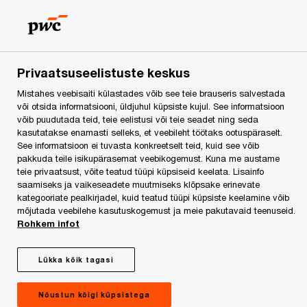
Skip
Skip
to
to
content
footer
Advokaadibüroo PwC Legal Services
Meie inimesed
Ber
Privaatsuseelistuste keskus
Mistahes veebisaiti külastades võib see teie brauseris salvestada
Berta Ly Tepaskind
või otsida informatsiooni, üldjuhul küpsiste kujul. See informatsioon
võib puudutada teid, teie eelistusi või teie seadet ning seda
kasutatakse enamasti selleks, et veebileht töötaks ootuspäraselt.
See informatsioon ei tuvasta konkreetselt teid, kuid see võib
pakkuda teile isikupärasemat veebikogemust. Kuna me austame
teie privaatsust, võite teatud tüüpi küpsiseid keelata. Lisainfo
saamiseks ja vaikeseadete muutmiseks klõpsake erinevate
kategooriate pealkirjadel, kuid teatud tüüpi küpsiste keelamine võib
mõjutada veebilehe kasutuskogemust ja meie pakutavaid teenuseid.
Rohkem infot
Lükka kõik tagasi
Nõustun kõigi küpsistega