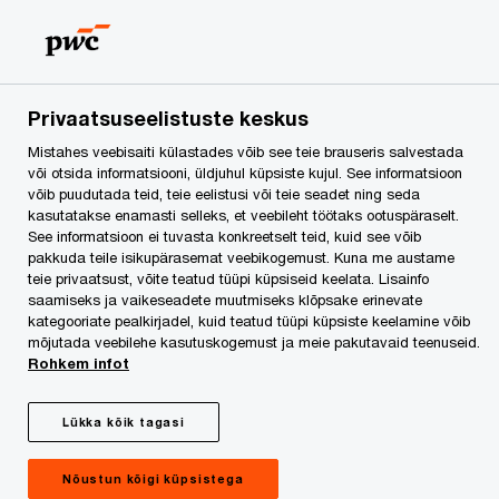
Skip
Skip
to
to
content
footer
Advokaadibüroo PwC Legal Services
Privaatsuseelistuste keskus
Mistahes veebisaiti külastades võib see teie brauseris salvestada
või otsida informatsiooni, üldjuhul küpsiste kujul. See informatsioon
võib puudutada teid, teie eelistusi või teie seadet ning seda
kasutatakse enamasti selleks, et veebileht töötaks ootuspäraselt.
See informatsioon ei tuvasta konkreetselt teid, kuid see võib
pakkuda teile isikupärasemat veebikogemust. Kuna me austame
teie privaatsust, võite teatud tüüpi küpsiseid keelata. Lisainfo
saamiseks ja vaikeseadete muutmiseks klõpsake erinevate
kategooriate pealkirjadel, kuid teatud tüüpi küpsiste keelamine võib
mõjutada veebilehe kasutuskogemust ja meie pakutavaid teenuseid.
Advokaadibüroo PwC Legal Services
Rohkem infot
Lükka kõik tagasi
Miks valida Advokaadibüroo PwC Legal
Services?
Nõustun kõigi küpsistega