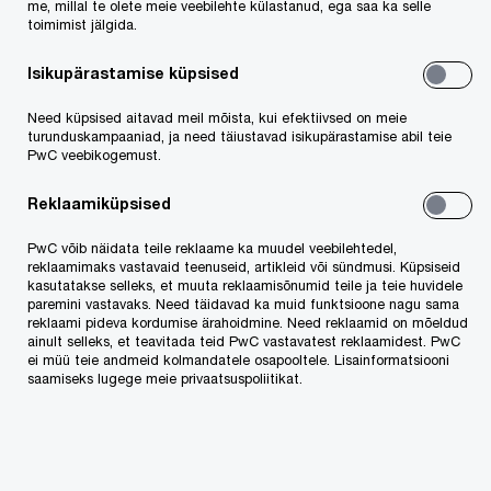
me, millal te olete meie veebilehte külastanud, ega saa ka selle
meil olla kliendile lähedal ja pakkuda lahendustele
toimimist jälgida.
suunatud õigusteenust.
Isikupärastamise küpsised
Globaalne haare
Need küpsised aitavad meil mõista, kui efektiivsed on meie
turunduskampaaniad, ja need täiustavad isikupärastamise abil teie
Advokaadibürooga PwC Legal Services ulatub
PwC veebikogemust.
Sind toetavate ekspertide meeskond kõikjale üle
Reklaamiküpsised
maailma. Meie nõustamisvõrgustik ühendab enam
PwC võib näidata teile reklaame ka muudel veebilehtedel,
kui 4000 juristi ja advokaati rohkem kui 100
reklaamimaks vastavaid teenuseid, artikleid või sündmusi. Küpsiseid
erinevast riigist. Laiene ja tegutse just seal, kus
kasutatakse selleks, et muuta reklaamisõnumid teile ja teie huvidele
paremini vastavaks. Need täidavad ka muid funktsioone nagu sama
tarvis – meiega on Sinu tugev seljatagune
reklaami pideva kordumise ärahoidmine. Need reklaamid on mõeldud
ainult selleks, et teavitada teid PwC vastavatest reklaamidest. PwC
kindlustatud. Kui Sinu äri on aga kohalik, aitame
ei müü teie andmeid kolmandatele osapooltele. Lisainformatsiooni
saamiseks lugege meie privaatsuspoliitikat.
Sind meie ülemaailmsete ekspertide teadmiste
tuules hoida ja tugevdada oma äri turupositsiooni
siinsamas Eestis.