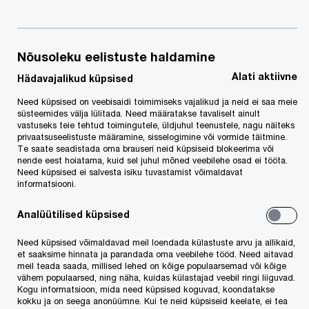
Nõusoleku eelistuste haldamine
Alati aktiivne
Hädavajalikud küpsised
Need küpsised on veebisaidi toimimiseks vajalikud ja neid ei saa meie
süsteemides välja lülitada. Need määratakse tavaliselt ainult
vastuseks teie tehtud toimingutele, üldjuhul teenustele, nagu näiteks
privaatsuseelistuste määramine, sisselogimine või vormide täitmine.
Te saate seadistada oma brauseri neid küpsiseid blokeerima või
nende eest hoiatama, kuid sel juhul mõned veebilehe osad ei tööta.
Need küpsised ei salvesta isiku tuvastamist võimaldavat
informatsiooni.
Palju enamat kui lihtsalt advokaadibüroo
Analüütilised küpsised
Advokaadibüroo PwC Legal Services tugevus on
Need küpsised võimaldavad meil loendada külastuste arvu ja allikaid,
et saaksime hinnata ja parandada oma veebilehe tööd. Need aitavad
mitmekülgsus – tihe koostöö PwC ärinõustamis-,
meil teada saada, millised lehed on kõige populaarsemad või kõige
tehingu-, maksu-, raamatupidamis- ja ESG-
vähem populaarsed, ning näha, kuidas külastajad veebil ringi liiguvad.
Kogu informatsioon, mida need küpsised koguvad, koondatakse
teenuseid pakkuvate spetsialistidega võimaldab
kokku ja on seega anonüümne. Kui te neid küpsiseid keelate, ei tea